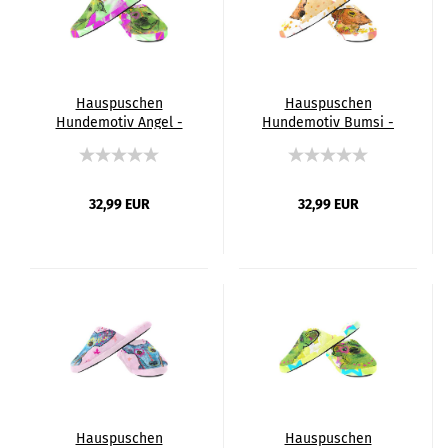
Hauspuschen
Hauspuschen
Hundemotiv Angel -
Hundemotiv Bumsi -
Hausschuhe,
Hausschuhe,
Pantoffeln, Unisex,
Pantoffeln, Unisex,
Grösse 35-43, bunt,
Grösse 35-43, bunt,
Mischling, Mix,
Mischling, Mix,
32,99 EUR
32,99 EUR
Staffordshire, Staff,
Staffordshire, Staff,
Amstaff, Pitbull, Pit,
Amstaff, Pitbull, Pit,
SOKA, Listenhund
SOKA, Listenhund
Hauspuschen
Hauspuschen