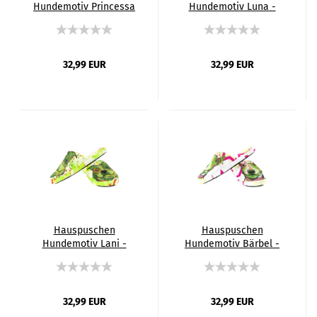
Hundemotiv Princessa
Hundemotiv Luna -
- Hausschuhe,
Hausschuhe,
Pantoffeln, Unisex,
Pantoffeln, Unisex,
Grösse 35-43, bunt,
Grösse 35-43, bunt,
Mischling, Mix,
Mischling, Mix,
32,99 EUR
32,99 EUR
Windhunde, Podenco
Strassenhunde
Hauspuschen
Hauspuschen
Hundemotiv Lani -
Hundemotiv Bärbel -
Hausschuhe,
Hausschuhe,
Pantoffeln, Unisex,
Pantoffeln, Unisex,
Grösse 35-43, bunt,
Grösse 35-43, bunt,
Mischling, Mix,
Mischling, Mix,
32,99 EUR
32,99 EUR
Englische Bulldogge,
Bullterrier, Bulli, SOKA,