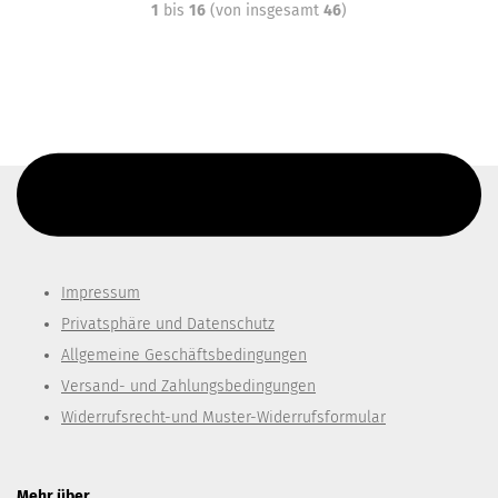
1
bis
16
(von insgesamt
46
)
Diesen Text kannst du im Gambio Admin unter Content Manager -
> Elemente -> Footer -> Footer Kopfzeile bearbeiten.
Impressum
Privatsphäre und Datenschutz
Allgemeine Geschäftsbedingungen
Versand- und Zahlungsbedingungen
Widerrufsrecht-und Muster-Widerrufsformular
Mehr über...