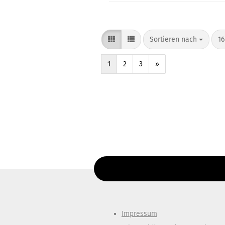
Sortieren nach
16
1
2
3
»
Diesen Text kannst du im Gambio Admin un
Impressum