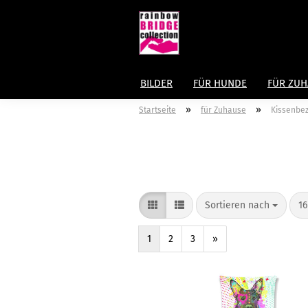
BILDER
FÜR HUNDE
FÜR ZU
»
»
Startseite
für Zuhause
Kissenbe
Sortieren nach
16
1
2
3
»