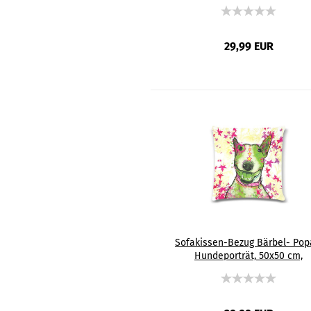
Baumwolle & Polyester, beidsei
bedruckt, waschbar
29,99 EUR
Sofakissen-Bezug Bärbel- Pop
Hundeporträt, 50x50 cm,
Baumwolle & Polyester, beidsei
bedruckt, waschbar