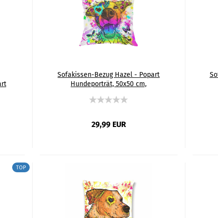
Sofakissen-Bezug Hazel - Popart
So
rt
Hundeporträt, 50x50 cm,
Baumwolle & Polyester, beidseitig
Bau
tig
bedruckt, waschbar
29,99 EUR
TOP