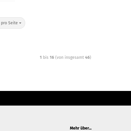
 pro Seite
1
bis
16
(von insgesamt
46
)
ter Content Manager -> Elemente -> Footer -> Footer Kopfzeile bearbeiten.
Mehr über...