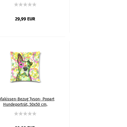
mwolle & Polyester, beidseitig
bedruckt, waschbar
29,99 EUR
fakissen-Bezug Tyson- Popart
Hundeporträt, 50x50 cm,
mwolle & Polyester, beidseitig
bedruckt, waschbar - Kopie