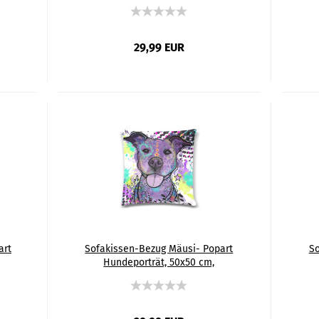
tig
Baumwolle & Polyester, beidseitig
Bau
bedruckt, waschbar
29,99 EUR
art
Sofakissen-Bezug Mäusi- Popart
So
Hundeporträt, 50x50 cm,
tig
Baumwolle & Polyester, beidseitig
Bau
bedruckt, waschbar