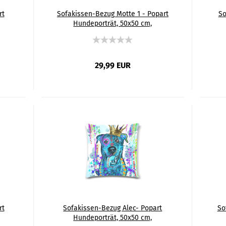
rt
Sofakissen-Bezug Motte 1 - Popart
So
Hundeporträt, 50x50 cm,
tig
Baumwolle & Polyester, beidseitig
Bau
bedruckt, waschbar
29,99 EUR
rt
Sofakissen-Bezug Alec- Popart
So
Hundeporträt, 50x50 cm,