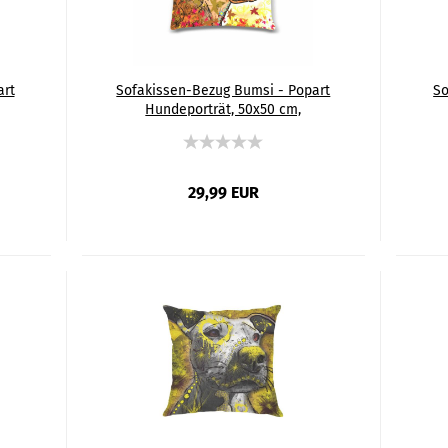
art
Sofakissen-Bezug Bumsi - Popart
So
Hundeporträt, 50x50 cm,
tig
Baumwolle & Polyester, beidseitig
Bau
bedruckt, waschbar
29,99 EUR