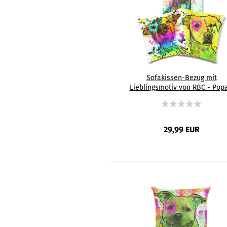
Sofakissen-Bezug mit
Lieblingsmotiv von RBC - Popa
Hundeporträt, 50x50 cm,
Baumwolle & Polyester, beidsei
bedruckt, waschbar - Kopie
29,99 EUR