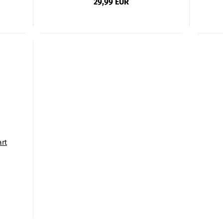
29,99 EUR
art
tig