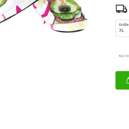
Größe 
Kein S