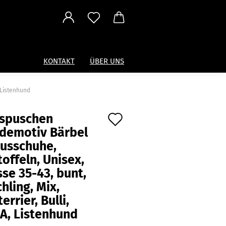
KONTAKT
ÜBER UNS
 Listenhund
Auf
spuschen
demotiv Bärbel
den
ausschuhe,
Merkzettel
offeln, Unisex,
se 35-43, bunt,
hling, Mix,
terrier, Bulli,
A, Listenhund