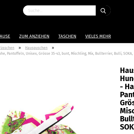
HAUSE
ZUM ANZIEHEN
TASCHEN
VIELES MEHR
»
»
 Füsschen
Hauspuschen
Pantoffeln, Unisex, Grösse 35-43, bunt, Mischling, Mix, Bullterrier, Bulli, SOKA,
Hau
Hun
- H
Pant
Grös
Misc
Bull
SOK