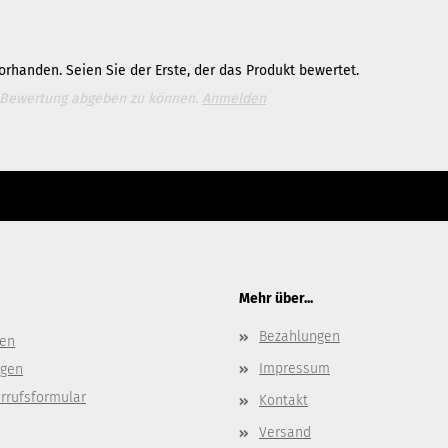
rhanden. Seien Sie der Erste, der das Produkt bewertet.
 Bewertung abgeben zu können.
Anmelden
e bitte die
Homepage
zu diesem Artikel.
ter Content Manager -> Elemente -> Footer -> Footer Kopfzeile bearbeiten.
Mehr über...
Bezahlungen
gen
Impressum
ngen
rrufsformular
Kontakt
Versand