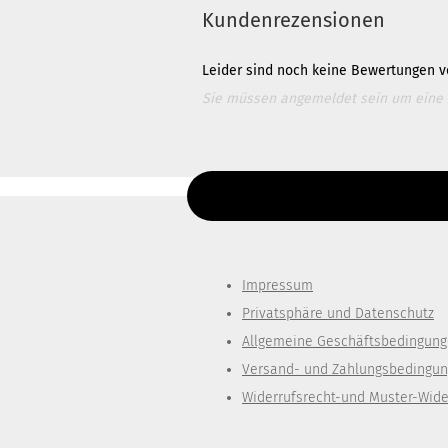
Kundenrezensionen
Leider sind noch keine Bewertungen vo
Sie müssen angemeldet sein um eine
Für weitere Informationen besuchen Si
Diesen Text kannst du im Gambio Admin un
Impressum
Privatsphäre und Datenschutz
Allgemeine Geschäftsbedingun
Versand- und Zahlungsbedingu
Widerrufsrecht-und Muster-Wide