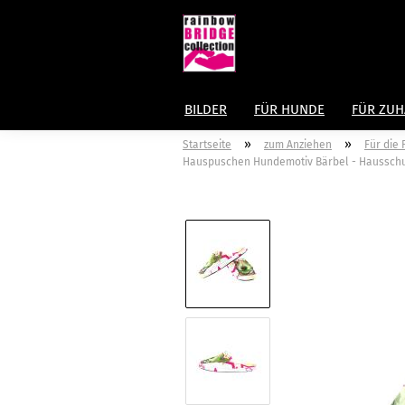
BILDER
FÜR HUNDE
FÜR ZU
»
»
Startseite
zum Anziehen
Für die
Hauspuschen Hundemotiv Bärbel - Hausschuhe, 