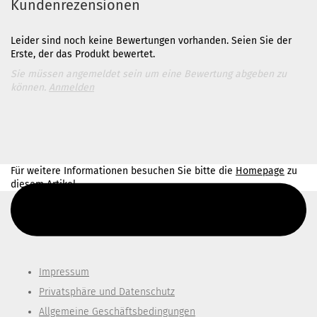
Kundenrezensionen
Leider sind noch keine Bewertungen vorhanden. Seien Sie der
Erste, der das Produkt bewertet.
Sie müssen angemeldet sein um eine Bewertung abgeben zu
können.
Anmelden
Für weitere Informationen besuchen Sie bitte die
Homepage
zu
diesem Artikel.
Diesen Text kannst du im Gambio Admin unter Content Manager -
> Elemente -> Footer -> Footer Kopfzeile bearbeiten.
Impressum
Privatsphäre und Datenschutz
Allgemeine Geschäftsbedingungen