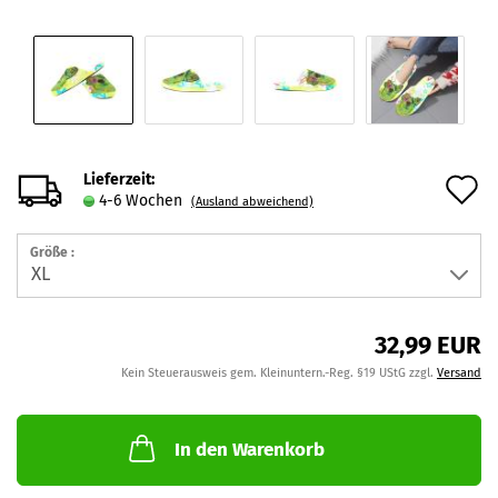
Lieferzeit:
A
4-6 Wochen
(Ausland abweichend)
d
Größe :
M
32,99 EUR
Kein Steuerausweis gem. Kleinuntern.-Reg. §19 UStG zzgl.
Versand
In den Warenkorb