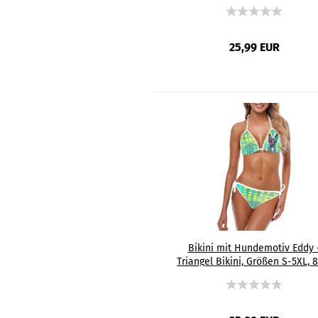
Polyester, 15% Spandex, Bunt
Basset Hound
25,99 EUR
Bikini mit Hundemotiv Eddy 
Triangel Bikini, Größen S-5XL, 
Polyester, 15% Spandex, Bunt
Schäferhund, German Shepher
Mix