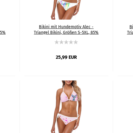
Bikini mit Hundemotiv Alec -
B
85%
Triangel Bikini, Größen S-5XL, 85%
Tri
,
Polyester, 15% Spandex, Bunt,
Schäferhund, German Shepherd,
Mix
25,99 EUR