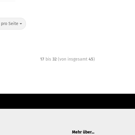
 pro Seite
17
bis
32
(von insgesamt
45
)
ter Content Manager -> Elemente -> Footer -> Footer Kopfzeile bearbeiten.
Mehr über...