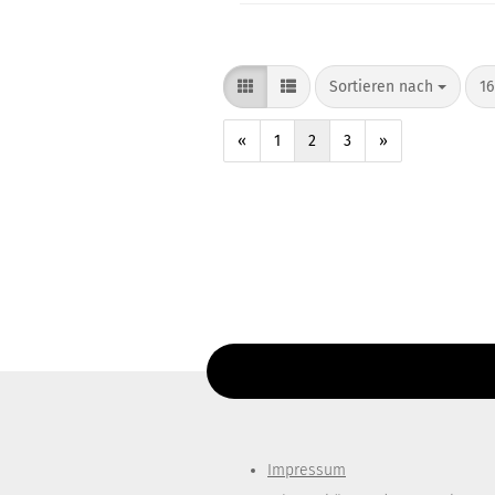
Sortieren nach
16
«
1
2
3
»
Diesen Text kannst du im Gambio Admin un
Impressum