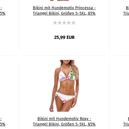
 -
Bikini mit Hundemotiv Princessa -
B
85%
Triangel Bikini, Größen S-5XL, 85%
Tri
,
Polyester, 15% Spandex, Bunt,
Windhund, Podenco
25,99 EUR
-
Bikini mit Hundemotiv Roxy -
85%
Triangel Bikini, Größen S-5XL, 85%
Tri