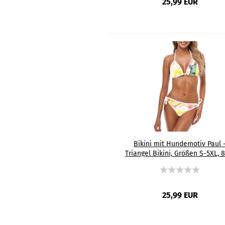
25,99 EUR
Bikini mit Hundemotiv Paul 
Triangel Bikini, Größen S-5XL, 
Polyester, 15% Spandex, Bunt
Bullterrier, Bulli, Mini, SOKA,
Familienhund, Listenhund
25,99 EUR