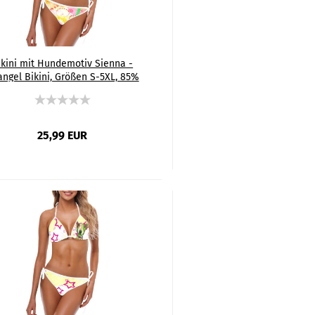
ikini mit Hundemotiv Sienna -
angel Bikini, Größen S-5XL, 85%
Polyester, 15% Spandex, Bunt,
Windhund, Podenco
25,99 EUR