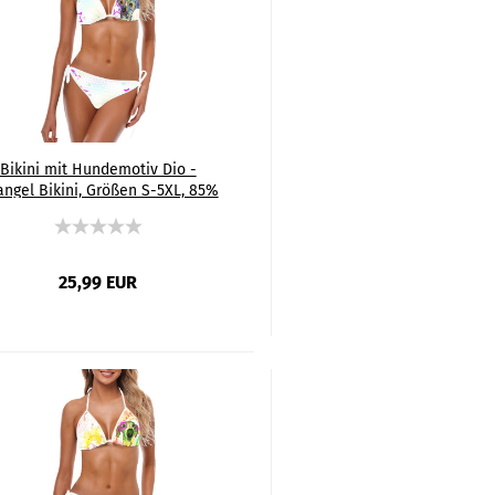
Bikini mit Hundemotiv Dio -
angel Bikini, Größen S-5XL, 85%
Polyester, 15% Spandex, Bunt,
Amstaff, Staff, Staffordshire,
Pitbul, Pit, Soka
25,99 EUR