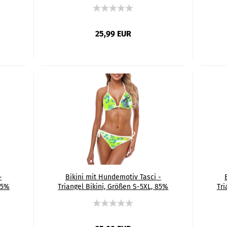
,
Polyester, 15% Spandex, Bunt,
Bullterrier, Bulli, Mini, SOKA,
Familienhund, Listenhund
25,99 EUR
-
Bikini mit Hundemotiv Tasci -
85%
Triangel Bikini, Größen S-5XL, 85%
Tri
,
Polyester, 15% Spandex,
d,
Bunt,Pferd, Rennpferd