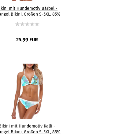
ikini mit Hundemotiv Bärbel -
angel Bikini, Größen S-5XL, 85%
Polyester, 15% Spandex, Bunt,
Bullterrier, Bulli, Mini, SOKA,
Familienhund, Listenhund
25,99 EUR
Bikini mit Hundemotiv Kalli -
angel Bikini, Größen S-5XL, 85%