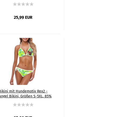
Polyester, 15% Spandex, Bunt,
Bullterrier, Bulli, Mini, SOKA,
Familienhund, Listenhund
25,99 EUR
Bikini mit Hundemotiv Rex2 -
angel Bikini, Größen S-5XL, 85%
Polyester, 15% Spandex, Bunt,
Mops, Pug, Mix, Mischling