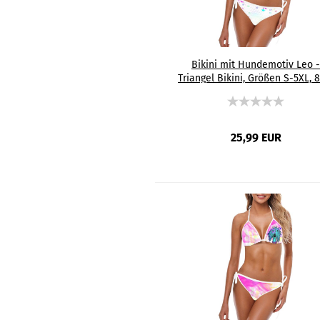
Bikini mit Hundemotiv Leo -
Triangel Bikini, Größen S-5XL, 
Polyester, 15% Spandex, bunt
Labrador, Labbi
25,99 EUR