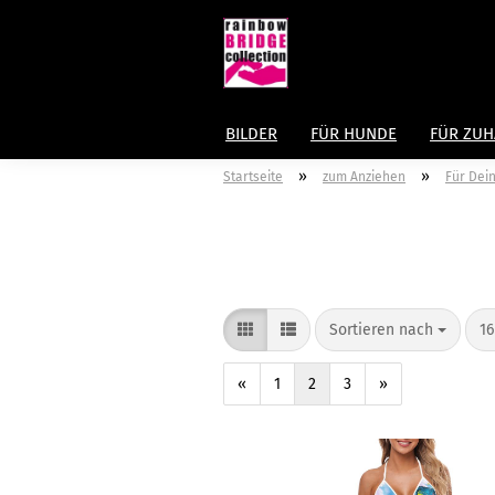
BILDER
FÜR HUNDE
FÜR ZU
»
»
Startseite
zum Anziehen
Für Dei
Sortieren nach
16
«
1
2
3
»