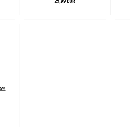
25,99 EUR
-
85%
,