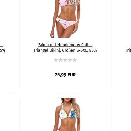
 -
Bikini mit Hundemotiv Calli -
85%
Triangel Bikini, Größen S-5XL, 85%
Tri
,
Polyester, 15% Spandex, Bunt,
Amstaff, Staff, Staffordshire,
Pitbul, Pit, Soka
25,99 EUR