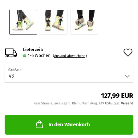
Lieferzeit:
A
4-6 Wochen
(Ausland abweichend)
d
Größe :
M
127,99 EUR
Kein Steuerausweis gem. Kleinuntern.-Reg. §19 UStG zzgl.
Versand
In den Warenkorb