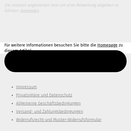
Sie müssen angemeldet sein um eine Bewertung abgeben zu
können.
Anmelden
Für weitere Informationen besuchen Sie bitte die
Homepage
zu
diesem Artikel.
Diesen Text kannst du im Gambio Admin unter Content Manager -
> Elemente -> Footer -> Footer Kopfzeile bearbeiten.
Impressum
Privatsphäre und Datenschutz
Allgemeine Geschäftsbedingungen
Versand- und Zahlungsbedingungen
Widerrufsrecht-und Muster-Widerrufsformular