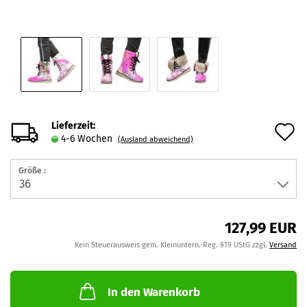
Lieferzeit:
A
4-6 Wochen
(Ausland abweichend)
d
Größe :
M
127,99 EUR
Kein Steuerausweis gem. Kleinuntern.-Reg. §19 UStG zzgl.
Versand
In den Warenkorb