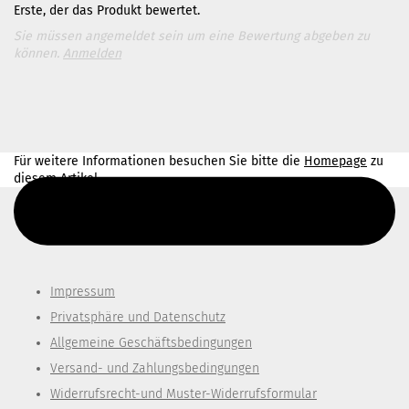
Erste, der das Produkt bewertet.
Sie müssen angemeldet sein um eine Bewertung abgeben zu
können.
Anmelden
Für weitere Informationen besuchen Sie bitte die
Homepage
zu
diesem Artikel.
Diesen Text kannst du im Gambio Admin unter Content Manager -
> Elemente -> Footer -> Footer Kopfzeile bearbeiten.
Impressum
Privatsphäre und Datenschutz
Allgemeine Geschäftsbedingungen
Versand- und Zahlungsbedingungen
Widerrufsrecht-und Muster-Widerrufsformular