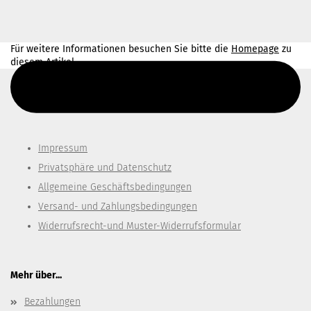
Für weitere Informationen besuchen Sie bitte die
Homepage
zu
diesem Artikel.
Diesen Text kannst du im Gambio Admin unter Content Manager -
> Elemente -> Footer -> Footer Kopfzeile bearbeiten.
Impressum
Privatsphäre und Datenschutz
Allgemeine Geschäftsbedingungen
Versand- und Zahlungsbedingungen
Widerrufsrecht-und Muster-Widerrufsformular
Mehr über...
Bezahlungen