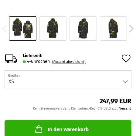
Lieferzeit:
A
4-6 Wochen
(Ausland abweichend)
d
Größe :
M
247,99 EUR
Kein Steuerausweis gem. Kleinuntern.-Reg. §19 UStG zzgl.
Versand
In den Warenkorb