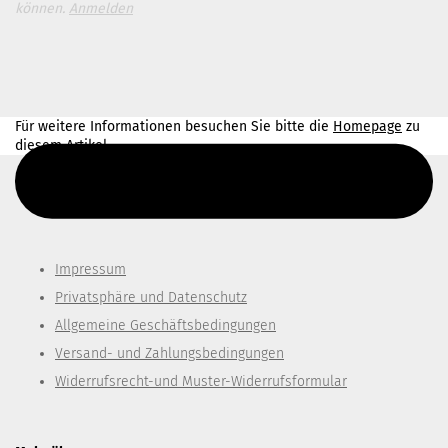
können.
Anmelden
Für weitere Informationen besuchen Sie bitte die
Homepage
zu
diesem Artikel.
Diesen Text kannst du im Gambio Admin unter Content Manager -
> Elemente -> Footer -> Footer Kopfzeile bearbeiten.
Impressum
Privatsphäre und Datenschutz
Allgemeine Geschäftsbedingungen
Versand- und Zahlungsbedingungen
Widerrufsrecht-und Muster-Widerrufsformular