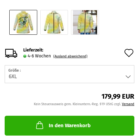
Lieferzeit:
A
4-6 Wochen
(Ausland abweichend)
d
Größe :
M
179,99 EUR
Kein Steuerausweis gem. Kleinuntern.-Reg. §19 UStG zzgl.
Versand
In den Warenkorb