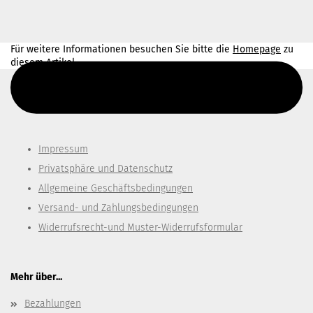
Für weitere Informationen besuchen Sie bitte die
Homepage
zu
diesem Artikel.
Diesen Text kannst du im Gambio Admin unter Content Manager -
> Elemente -> Footer -> Footer Kopfzeile bearbeiten.
Impressum
Privatsphäre und Datenschutz
Allgemeine Geschäftsbedingungen
Versand- und Zahlungsbedingungen
Widerrufsrecht-und Muster-Widerrufsformular
Mehr über...
Bezahlungen