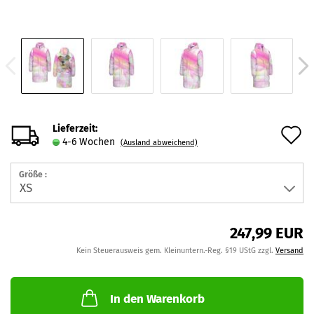
Lieferzeit:
A
4-6 Wochen
(Ausland abweichend)
d
Größe :
M
247,99 EUR
Kein Steuerausweis gem. Kleinuntern.-Reg. §19 UStG zzgl.
Versand
In den Warenkorb