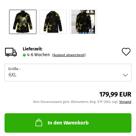
Lieferzeit:
A
4-6 Wochen
(Ausland abweichend)
d
Größe :
M
179,99 EUR
Kein Steuerausweis gem. Kleinuntern.-Reg. §19 UStG zzgl.
Versand
In den Warenkorb