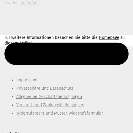
können.
Anmelden
Für weitere Informationen besuchen Sie bitte die
Homepage
zu
diesem Artikel.
Diesen Text kannst du im Gambio Admin unter Content Manager -
> Elemente -> Footer -> Footer Kopfzeile bearbeiten.
Impressum
Privatsphäre und Datenschutz
Allgemeine Geschäftsbedingungen
Versand- und Zahlungsbedingungen
Widerrufsrecht-und Muster-Widerrufsformular