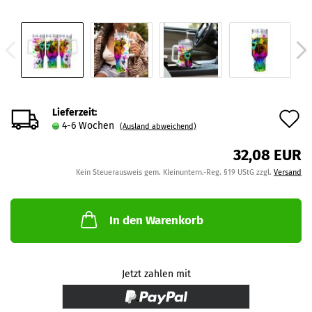
Lieferzeit:
A
4-6 Wochen
(Ausland abweichend)
d
32,08 EUR
M
Kein Steuerausweis gem. Kleinuntern.-Reg. §19 UStG zzgl.
Versand
In den Warenkorb
Jetzt zahlen mit