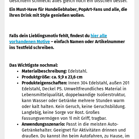
Gesichtern schmeckt alles gleich noch ein bisschen besser.
Ein Must-Have für Hundeliebhaber, PopArt-Fans und alle, die
ihren Drink mit Style genießen wollen.
Falls dein Lieblingsmotiv fehlt, findest du
hier alle
vorhandenen Motive
– einfach Namen oder Artikelnummer
ins Textfeld schreiben.
Das Wichtigste nochmal:
Materialbeschreibung:
Edelstahl.
Produktgröße:
ca. 9,9 x 23,6 cm
Produkteigenschaften:
Innen 304 Edelstahl, außen 201
Edelstahl, Deckel PS. Umweltfreundliches Material in
Lebensmittelqualität, doppelwandige Isolierstruktur,
kann Wasser oder Getränke mehrere Stunden warm
oder kalt halten. Kein Geruch, keine Geruchsbildung.
Langlebig, keine Sorge vor Rost. Großes
Fassungsvermögen von 1l mit Griff, tragbar.
Anwendungsszenario:
Passt in die meisten Auto-
Getränkehalter. Geeignet für Aktivitäten drinnen und
draußen. Du kannst ihn beim Autofahren, zu Hause, im