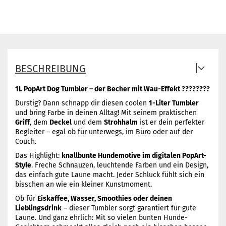
BESCHREIBUNG
1L PopArt Dog Tumbler – der Becher mit Wau-Effekt ????????
Durstig? Dann schnapp dir diesen coolen
1-Liter Tumbler
und bring Farbe in deinen Alltag! Mit seinem praktischen
Griff
, dem
Deckel
und dem
Strohhalm
ist er dein perfekter
Begleiter – egal ob für unterwegs, im Büro oder auf der
Couch.
Das Highlight:
knallbunte Hundemotive im digitalen PopArt-
Style
. Freche Schnauzen, leuchtende Farben und ein Design,
das einfach gute Laune macht. Jeder Schluck fühlt sich ein
bisschen an wie ein kleiner Kunstmoment.
Ob für
Eiskaffee, Wasser, Smoothies oder deinen
Lieblingsdrink
– dieser Tumbler sorgt garantiert für gute
Laune. Und ganz ehrlich: Mit so vielen bunten Hunde-