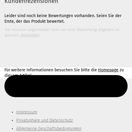
Kundenrezensionen
Leider sind noch keine Bewertungen vorhanden. Seien Sie der
Erste, der das Produkt bewertet.
Sie müssen angemeldet sein um eine Bewertung abgeben zu
können.
Anmelden
Für weitere Informationen besuchen Sie bitte die
Homepage
zu
diesem Artikel.
Diesen Text kannst du im Gambio Admin unter Content Manager -
> Elemente -> Footer -> Footer Kopfzeile bearbeiten.
Impressum
Privatsphäre und Datenschutz
Allgemeine Geschäftsbedingungen