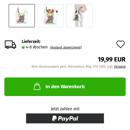
Lieferzeit:
A
4-6 Wochen
(Ausland abweichend)
d
19,99 EUR
M
Kein Steuerausweis gem. Kleinuntern.-Reg. §19 UStG zzgl.
Versand
In den Warenkorb
Jetzt zahlen mit