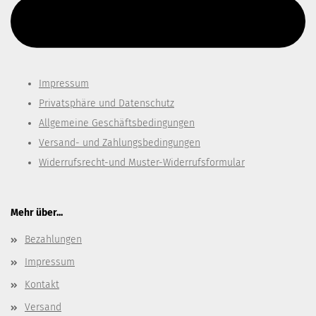
Diesen Text kannst du im Gambio Admin unter Content Manager -
> Elemente -> Footer -> Footer Kopfzeile bearbeiten.
Impressum
Privatsphäre und Datenschutz
Allgemeine Geschäftsbedingungen
Versand- und Zahlungsbedingungen
Widerrufsrecht-und Muster-Widerrufsformular
Mehr über...
Bezahlungen
Impressum
Kontakt
Versand