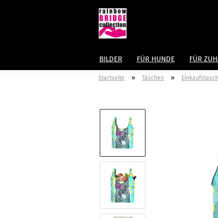
BILDER
FÜR HUNDE
FÜR ZU
»
»
Startseite
Taschen
Einkaufstasc