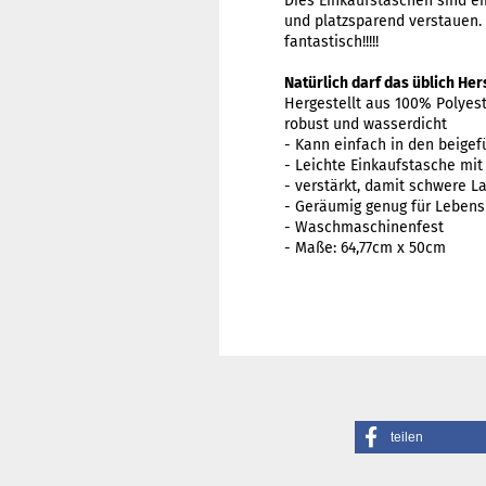
Dies Einkaufstaschen sind ei
und platzsparend verstauen. A
fantastisch!!!!!
Natürlich darf das üblich Her
Hergestellt aus 100% Polyest
robust und wasserdicht
- Kann einfach in den beige
- Leichte Einkaufstasche mit s
- verstärkt, damit schwere L
- Geräumig genug für Lebens
- Waschmaschinenfest
- Maße: 64,77cm x 50cm
teilen