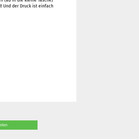
n (ab in die kleine Tasche)
! Und der Druck ist einfach
eilen