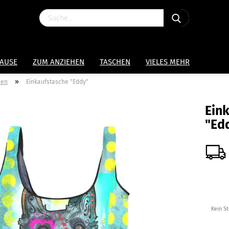
HAUSE
ZUM ANZIEHEN
TASCHEN
VIELES MEHR
»
hen
Einkaufstasche "Eddy"
Ein
"Ed
Kein S