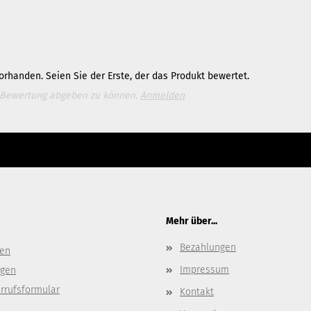
rhanden. Seien Sie der Erste, der das Produkt bewertet.
 Bewertung abgeben zu können.
Anmelden
ter Content Manager -> Elemente -> Footer -> Footer Kopfzeile bearbeiten.
Mehr über...
Bezahlungen
gen
Impressum
ngen
rrufsformular
Kontakt