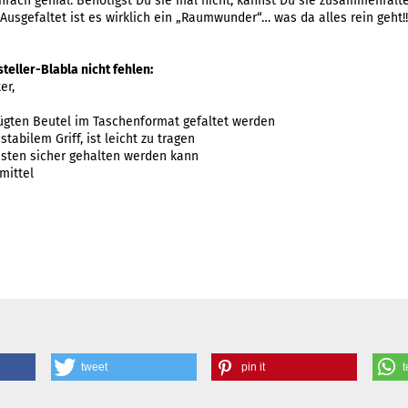
nfach genial: Benötigst Du sie mal nicht, kannst Du sie zusammenfalte
usgefaltet ist es wirklich ein „Raumwunder“… was da alles rein geht!!!
steller-Blabla nicht fehlen:
er,
fügten Beutel im Taschenformat gefaltet werden
tabilem Griff, ist leicht zu tragen
asten sicher gehalten werden kann
mittel
tweet
pin it
t