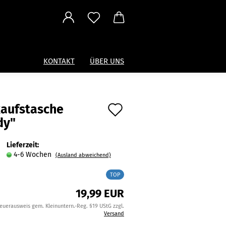
KONTAKT
ÜBER UNS
Auf
kaufstasche
dy"
den
Merkzettel
Lieferzeit:
4-6 Wochen
(Ausland abweichend)
TOP
19,99 EUR
teuerausweis gem. Kleinuntern.-Reg. §19 UStG zzgl.
Versand