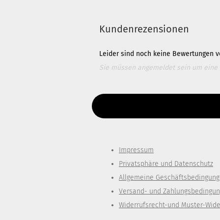
Kundenrezensionen
Leider sind noch keine Bewertungen vo
Sie müssen angemeldet sein um eine
Diesen Text kannst du im Gambio Admin un
Impressum
Privatsphäre und Datenschutz
Allgemeine Geschäftsbedingun
Versand- und Zahlungsbedingu
Widerrufsrecht-und Muster-Wide