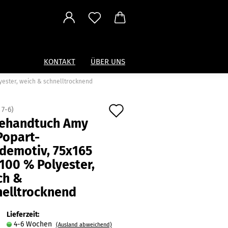
KONTAKT
ÜBER UNS
yester, weich & schnelltrocknend
Auf
:
7-6
)
ehandtuch Amy
den
Popart-
Merkzettel
demotiv, 75x165
100 % Polyester,
ch &
nelltrocknend
Lieferzeit:
4-6 Wochen
(Ausland abweichend)