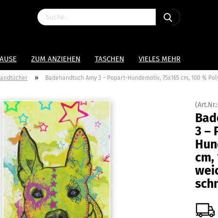
HAUSE
ZUM ANZIEHEN
TASCHEN
VIELES MEHR
»
randtücher
Badehandtuch Amy 3 – Popart-Hundemotiv, 75x165 cm, 100 % Pol
(Art.Nr.
Bad
3 – 
Hun
cm, 
wei
sch