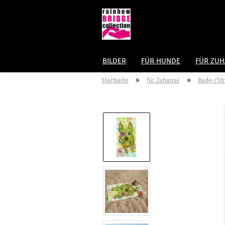
BILDER
FÜR HUNDE
FÜR ZU
»
»
Startseite
für Zuhause
Bade-/St