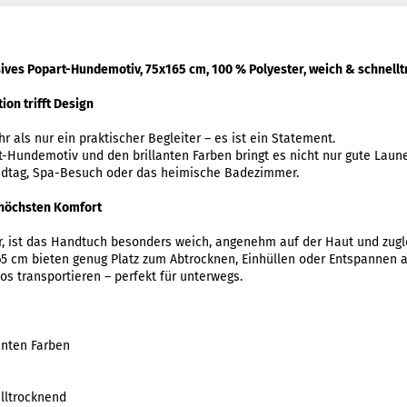
ives Popart-Hundemotiv, 75x165 cm, 100 % Polyester, weich & schnell
ion trifft Design
 als nur ein praktischer Begleiter – es ist ein Statement.
t-Hundemotiv und den brillanten Farben bringt es nicht nur gute Lau
randtag, Spa-Besuch oder das heimische Badezimmer.
 höchsten Komfort
r, ist das Handtuch besonders weich, angenehm auf der Haut und zugl
65 cm bieten genug Platz zum Abtrocknen, Einhüllen oder Entspannen 
os transportieren – perfekt für unterwegs.
anten Farben
lltrocknend