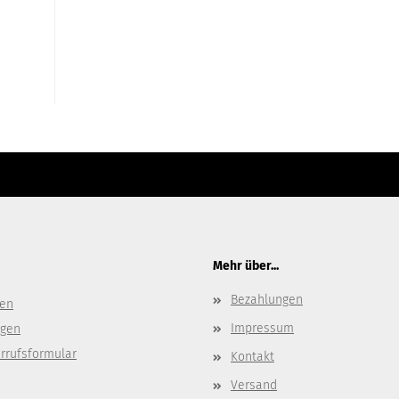
e bitte die
Homepage
zu diesem Artikel.
ter Content Manager -> Elemente -> Footer -> Footer Kopfzeile bearbeiten.
Mehr über...
Bezahlungen
gen
Impressum
ngen
rrufsformular
Kontakt
Versand