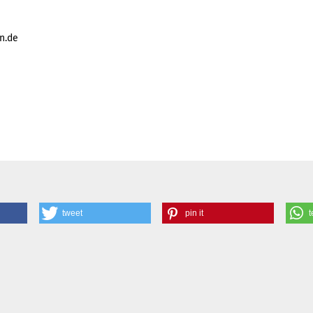
n.de
tweet
pin it
t