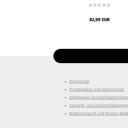
82,99 EUR
Für weitere Informationen besuchen Si
Diesen Text kannst du im Gambio Admin un
Impressum
Privatsphäre und Datenschutz
Allgemeine Geschäftsbedingun
Versand- und Zahlungsbedingu
Widerrufsrecht-und Muster-Wide