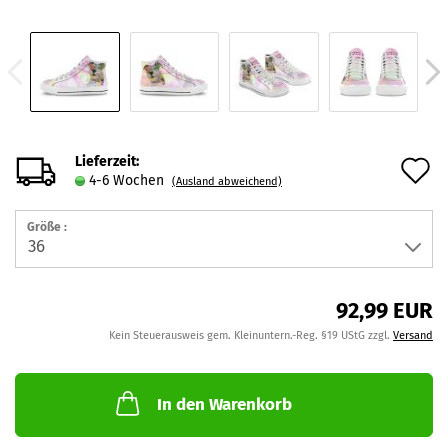
Lieferzeit:
A
4-6 Wochen
(Ausland abweichend)
d
Größe :
M
92,99 EUR
Kein Steuerausweis gem. Kleinuntern.-Reg. §19 UStG zzgl.
Versand
In den Warenkorb