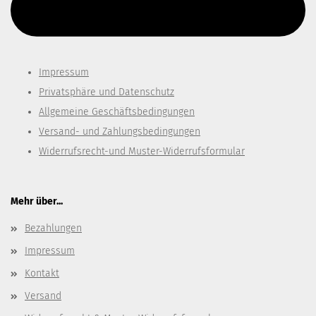
Diesen Text kannst du im Gambio Admin unter Content Manager -
> Elemente -> Footer -> Footer Kopfzeile bearbeiten.
Impressum
Privatsphäre und Datenschutz
Allgemeine Geschäftsbedingungen
Versand- und Zahlungsbedingungen
Widerrufsrecht-und Muster-Widerrufsformular
Mehr über...
Bezahlungen
Impressum
Kontakt
Versand