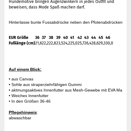
Hundemotive bringen Augenzwinkern in jedes Outfit und
beweisen, dass Mode Spaß machen darf.
Hinterlasse bunte Fussabdrücke neben den Pfotenabdrücken deine
EUR Größe
36
37
38
39
40
41
42
43
44
45
46
Fußlänge (cm)
21,6
22,2
22,8
23,5
24,2
25,0
25,7
26,4
28,6
29,3
30,0
Auf einem Blick:
• aus Canvas

• Sohle aus straperziehrfähigen Gummi

• aktmungsaktives Innenfutter aus Mesh-Gewebe mit EVA Material, 
• Weiches Innenfutter

• In den Größen 36-46

Pflegehinweis
:

abwaschbar