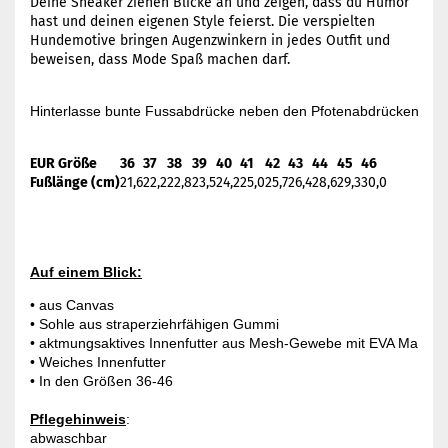
Deine Sneaker ziehen Blicke an und zeigen, dass du Humor
hast und deinen eigenen Style feierst. Die verspielten
Hundemotive bringen Augenzwinkern in jedes Outfit und
beweisen, dass Mode Spaß machen darf.
Hinterlasse bunte Fussabdrücke neben den Pfotenabdrücken deine
EUR Größe
36
37
38
39
40
41
42
43
44
45
46
Fußlänge (cm)
21,6
22,2
22,8
23,5
24,2
25,0
25,7
26,4
28,6
29,3
30,0
Auf einem Blick:
• aus Canvas

• Sohle aus straperziehrfähigen Gummi

• aktmungsaktives Innenfutter aus Mesh-Gewebe mit EVA Material, 
• Weiches Innenfutter

• In den Größen 36-46

Pflegehinweis
:

abwaschbar