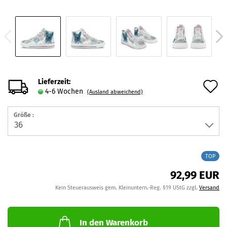
Lieferzeit:
A
4-6 Wochen
(Ausland abweichend)
d
Größe :
M
TOP
92,99 EUR
Kein Steuerausweis gem. Kleinuntern.-Reg. §19 UStG zzgl.
Versand
In den Warenkorb