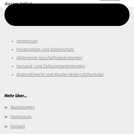
diesem Artikel.
Diesen Text kannst du im Gambio Admin unter Content Manager -
> Elemente -> Footer -> Footer Kopfzeile bearbeiten.
Impressum
Privatsphäre und Datenschutz
Allgemeine Geschäftsbedingungen
Versand- und Zahlungsbedingungen
Widerrufsrecht-und Muster-Widerrufsformular
Mehr über...
Bezahlungen
Impressum
Kontakt