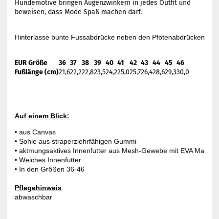
Hundemotive bringen Augenzwinkern in jedes Outfit und
beweisen, dass Mode Spaß machen darf.
Hinterlasse bunte Fussabdrücke neben den Pfotenabdrücken deine
EUR Größe
36
37
38
39
40
41
42
43
44
45
46
Fußlänge (cm)
21,6
22,2
22,8
23,5
24,2
25,0
25,7
26,4
28,6
29,3
30,0
Auf einem Blick:
• aus Canvas

• Sohle aus straperziehrfähigen Gummi

• aktmungsaktives Innenfutter aus Mesh-Gewebe mit EVA Material, 
• Weiches Innenfutter

• In den Größen 36-46

Pflegehinweis
:

abwaschbar