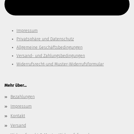
Diesen Text kannst du im Gambio Admin unter Content Manager -
> Elemente -> Footer -> Footer Kopfzeile bearbeiten.
Impressum
Privatsphäre und Datenschutz
Allgemeine Geschäftsbedingungen
Versand- und Zahlungsbedingungen
Widerrufsrecht-und Muster-Widerrufsformular
Mehr über...
Bezahlungen
Impressum
Kontakt
Versand