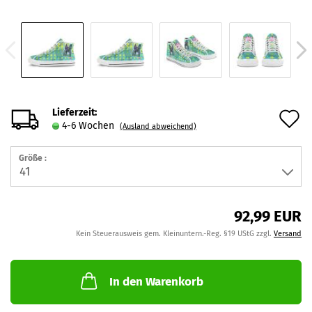
Lieferzeit:
A
4-6 Wochen
(Ausland abweichend)
d
Größe :
M
92,99 EUR
Kein Steuerausweis gem. Kleinuntern.-Reg. §19 UStG zzgl.
Versand
In den Warenkorb