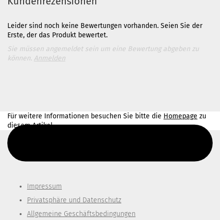
Kundenrezensionen
Leider sind noch keine Bewertungen vorhanden. Seien Sie der
Erste, der das Produkt bewertet.
Sie müssen angemeldet sein um eine Bewertung abgeben zu
können.
Anmelden
Für weitere Informationen besuchen Sie bitte die
Homepage
zu
diesem Artikel.
Diesen Text kannst du im Gambio Admin unter Content Manager -
> Elemente -> Footer -> Footer Kopfzeile bearbeiten.
Impressum
Privatsphäre und Datenschutz
Allgemeine Geschäftsbedingungen