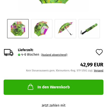
Lieferzeit:
A
4-6 Wochen
(Ausland abweichend)
d
42,99 EUR
M
Kein Steuerausweis gem. Kleinuntern.-Reg. §19 UStG zzgl.
Versand
In den Warenkorb
Jetzt zahlen mit