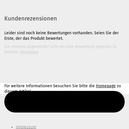
Kundenrezensionen
Leider sind noch keine Bewertungen vorhanden. Seien Sie der
Erste, der das Produkt bewertet.
Sie müssen angemeldet sein um eine Bewertung abgeben zu
können.
Anmelden
Für weitere Informationen besuchen Sie bitte die
Homepage
zu
diesem Artikel.
Diesen Text kannst du im Gambio Admin unter Content Manager -
> Elemente -> Footer -> Footer Kopfzeile bearbeiten.
Impressum