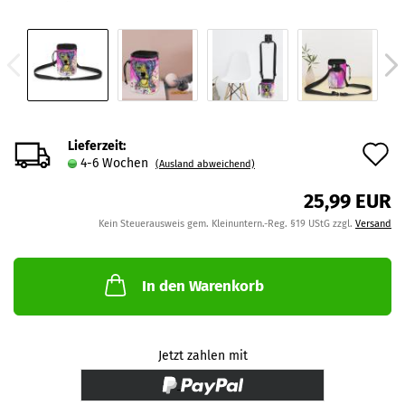
Lieferzeit:
A
4-6 Wochen
(Ausland abweichend)
d
25,99 EUR
M
Kein Steuerausweis gem. Kleinuntern.-Reg. §19 UStG zzgl.
Versand
In den Warenkorb
Jetzt zahlen mit