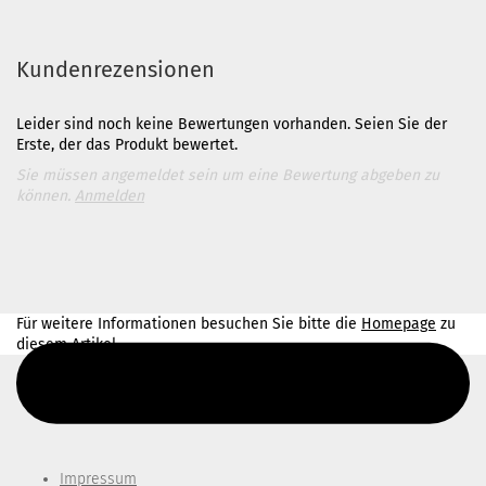
Kundenrezensionen
Leider sind noch keine Bewertungen vorhanden. Seien Sie der
Erste, der das Produkt bewertet.
Sie müssen angemeldet sein um eine Bewertung abgeben zu
können.
Anmelden
Für weitere Informationen besuchen Sie bitte die
Homepage
zu
diesem Artikel.
Diesen Text kannst du im Gambio Admin unter Content Manager -
> Elemente -> Footer -> Footer Kopfzeile bearbeiten.
Impressum