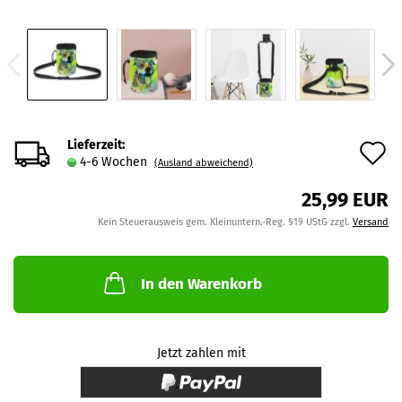
Lieferzeit:
A
4-6 Wochen
(Ausland abweichend)
d
25,99 EUR
M
Kein Steuerausweis gem. Kleinuntern.-Reg. §19 UStG zzgl.
Versand
In den Warenkorb
Jetzt zahlen mit