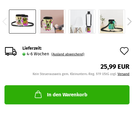
Lieferzeit:
A
4-6 Wochen
(Ausland abweichend)
d
25,99 EUR
M
Kein Steuerausweis gem. Kleinuntern.-Reg. §19 UStG zzgl.
Versand
In den Warenkorb