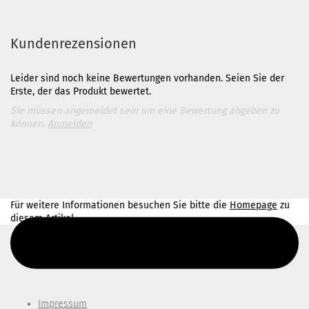
Kundenrezensionen
Leider sind noch keine Bewertungen vorhanden. Seien Sie der
Erste, der das Produkt bewertet.
Sie müssen angemeldet sein um eine Bewertung abgeben zu
können.
Anmelden
Für weitere Informationen besuchen Sie bitte die
Homepage
zu
diesem Artikel.
Diesen Text kannst du im Gambio Admin unter Content Manager -
> Elemente -> Footer -> Footer Kopfzeile bearbeiten.
Impressum