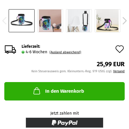
Lieferzeit:
A
4-6 Wochen
(Ausland abweichend)
d
25,99 EUR
M
Kein Steuerausweis gem. Kleinuntern.-Reg. §19 UStG zzgl.
Versand
In den Warenkorb
Jetzt zahlen mit