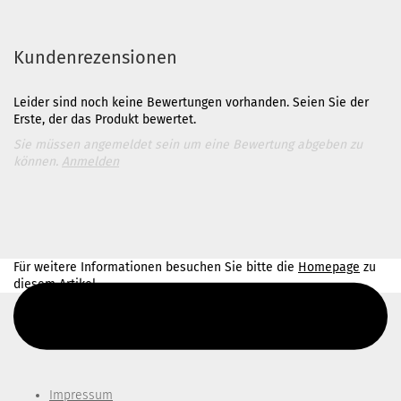
Kundenrezensionen
Leider sind noch keine Bewertungen vorhanden. Seien Sie der
Erste, der das Produkt bewertet.
Sie müssen angemeldet sein um eine Bewertung abgeben zu
können.
Anmelden
Für weitere Informationen besuchen Sie bitte die
Homepage
zu
diesem Artikel.
Diesen Text kannst du im Gambio Admin unter Content Manager -
> Elemente -> Footer -> Footer Kopfzeile bearbeiten.
Impressum