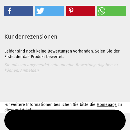
Kundenrezensionen
Leider sind noch keine Bewertungen vorhanden. Seien Sie der
Erste, der das Produkt bewertet.
Sie müssen angemeldet sein um eine Bewertung abgeben zu
können.
Anmelden
Für weitere Informationen besuchen Sie bitte die
Homepage
zu
diesem Artikel.
Diesen Text kannst du im Gambio Admin unter Content Manager -
> Elemente -> Footer -> Footer Kopfzeile bearbeiten.