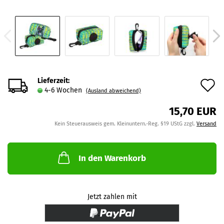
Lieferzeit:
A
4-6 Wochen
(Ausland abweichend)
d
15,70 EUR
M
Kein Steuerausweis gem. Kleinuntern.-Reg. §19 UStG zzgl.
Versand
In den Warenkorb
Jetzt zahlen mit