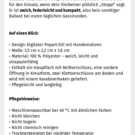
für den Einsatz, wenn dein Vierbeiner plötzlich „Stopp!“ sagt.
Er ist
weich, federleicht und kompakt
, also kein unnötiger
Ballast bei euren täglichen Gassirunden.
Auf einen Blick:
• Design: Digitaler Popart-Stil mit Hundemotiven
• Maße: 3,5 cm x 2,2 cm x 1,8 cm
• Material: 100 % Polyester – weich, leicht und
strapazierfähig
• Enthält ein Hauptfach mit Reißverschluss, eine vordere
Öffnung in Kreuzform, zwei Klettverschlüsse am Boden und
wird mit einem Karabinerhaken geliefert.
• Pflegeleicht und langlebig
Pflegehinweise:
• Maschinenwaschbar bei 40 °C mit ähnlichen Farben
• Nicht bleichen
• Nicht bügeln
• Nicht chemisch reinigen
• Trocknergeeignet bei niedriger Temperatur