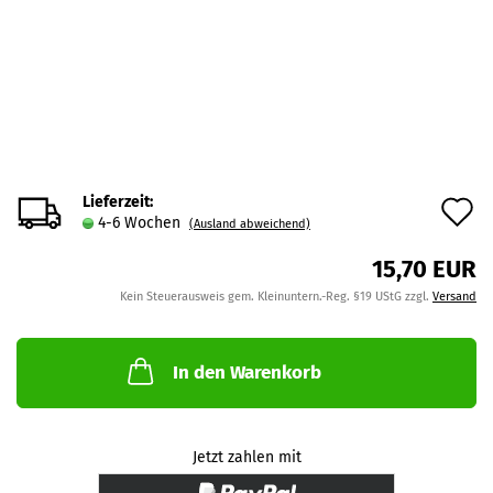
Lieferzeit:
A
4-6 Wochen
(Ausland abweichend)
d
15,70 EUR
M
Kein Steuerausweis gem. Kleinuntern.-Reg. §19 UStG zzgl.
Versand
In den Warenkorb
Jetzt zahlen mit