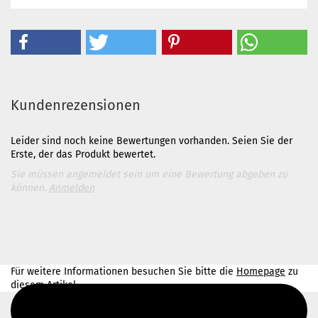
Kundenrezensionen
Leider sind noch keine Bewertungen vorhanden. Seien Sie der
Erste, der das Produkt bewertet.
Sie müssen angemeldet sein um eine Bewertung abgeben zu
können.
Anmelden
Für weitere Informationen besuchen Sie bitte die
Homepage
zu
diesem Artikel.
Diesen Text kannst du im Gambio Admin unter Content Manager -
> Elemente -> Footer -> Footer Kopfzeile bearbeiten.