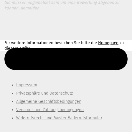
Sie müssen angemeldet sein um eine Bewertung abgeben zu
können.
Anmelden
Für weitere Informationen besuchen Sie bitte die
Homepage
zu
diesem Artikel.
Diesen Text kannst du im Gambio Admin unter Content Manager -
> Elemente -> Footer -> Footer Kopfzeile bearbeiten.
Impressum
Privatsphäre und Datenschutz
Allgemeine Geschäftsbedingungen
Versand- und Zahlungsbedingungen
Widerrufsrecht-und Muster-Widerrufsformular