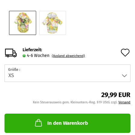
Lieferzeit:
A
4-6 Wochen
(Ausland abweichend)
d
Größe :
M
29,99 EUR
Kein Steuerausweis gem. Kleinuntern.-Reg. §19 UStG zzgl.
Versand
In den Warenkorb