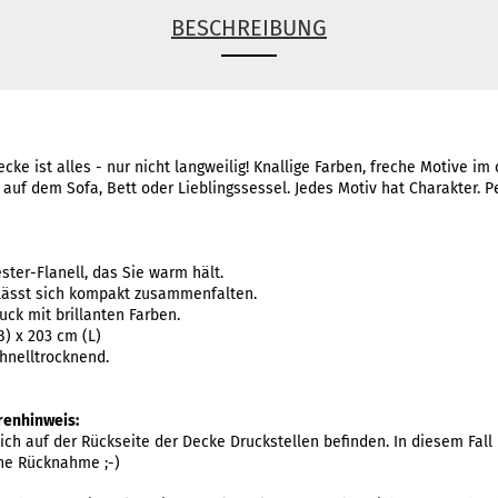
BESCHREIBUNG
cke ist alles - nur nicht langweilig! Knallige Farben, freche Motive i
uf dem Sofa, Bett oder Lieblingssessel. Jedes Motiv hat Charakter. Per
ster-Flanell, das Sie warm hält.
, lässt sich kompakt zusammenfalten.
uck mit brillanten Farben.
B) x 203 cm (L)
hnelltrocknend.
hrenhinweis:
ch auf der Rückseite der Decke Druckstellen befinden. In diesem Fall 
ine Rücknahme ;-)