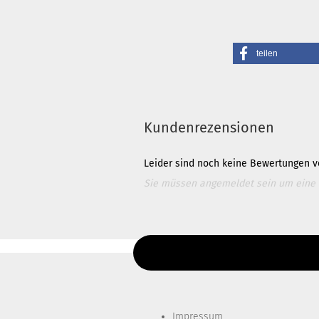
teilen
Kundenrezensionen
Leider sind noch keine Bewertungen vo
Sie müssen angemeldet sein um eine
Für weitere Informationen besuchen Si
Diesen Text kannst du im Gambio Admin un
Impressum