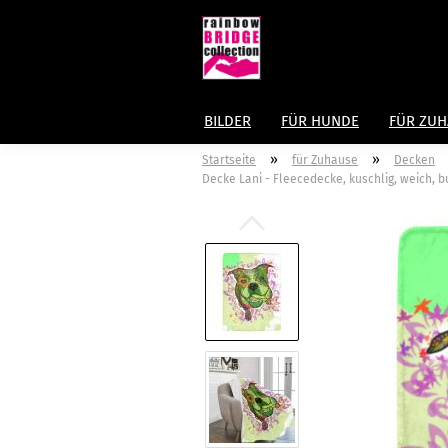
BILDER
FÜR HUNDE
FÜR ZU
»
»
Startseite
für Zuhause
Decken
Decke Lani - Fleecedecke, kuschlig, weich, bu