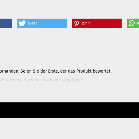
tweet
pin it
t
rhanden. Seien Sie der Erste, der das Produkt bewertet.
 Bewertung abgeben zu können.
Anmelden
e bitte die
Homepage
zu diesem Artikel.
ter Content Manager -> Elemente -> Footer -> Footer Kopfzeile bearbeiten.