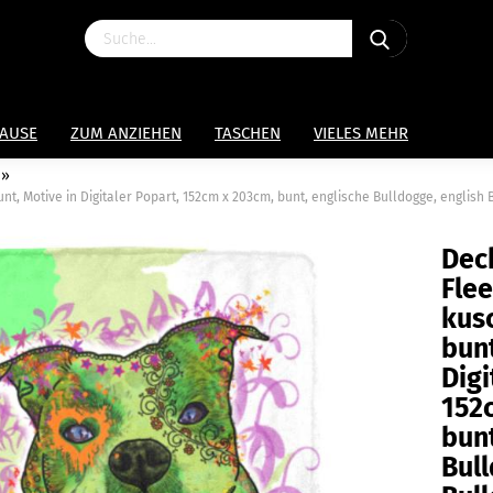
HAUSE
ZUM ANZIEHEN
TASCHEN
VIELES MEHR
»
nt, Motive in Digitaler Popart, 152cm x 203cm, bunt, englische Bulldogge, english 
Deck
Fle
kusc
bunt
Digi
152
bunt
Bull