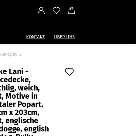
KONTAKT
ÜBER UNS
Bulldog, Bully
Auf
e Lani -
ecedecke,
den
hlig, weich,
Merkzettel
, Motive in
taler Popart,
cm x 203cm,
, englische
dogge, english