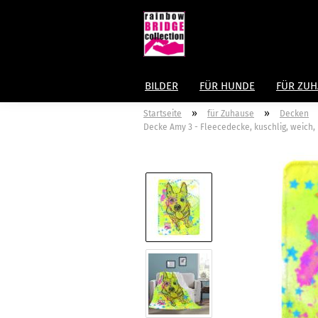
BILDER
FÜR HUNDE
FÜR ZU
»
»
Startseite
für Zuhause
Decken
Decke Amy 3 - Fleecedecke, kuschlig, weich, b