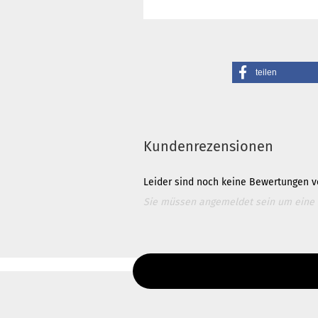
teilen
Kundenrezensionen
Leider sind noch keine Bewertungen vo
Sie müssen angemeldet sein um eine
Für weitere Informationen besuchen Si
Diesen Text kannst du im Gambio Admin un