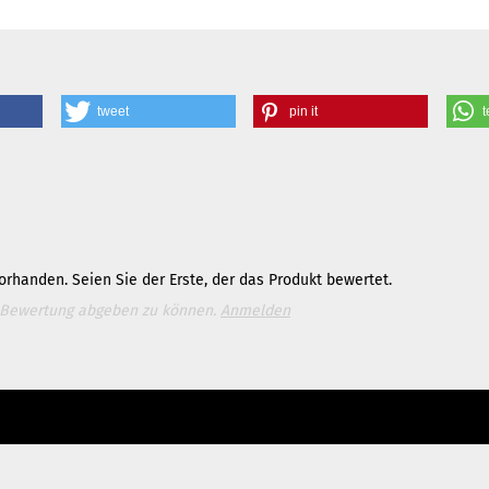
tweet
pin it
t
rhanden. Seien Sie der Erste, der das Produkt bewertet.
 Bewertung abgeben zu können.
Anmelden
e bitte die
Homepage
zu diesem Artikel.
ter Content Manager -> Elemente -> Footer -> Footer Kopfzeile bearbeiten.