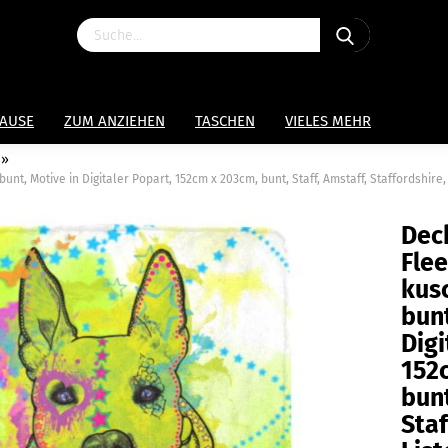
HAUSE
ZUM ANZIEHEN
TASCHEN
VIELES MEHR
»
unt, Motive in Digitaler Popart, 152cm x 203cm, bunt, Staff, Amstaff, Staffordshire,
Dec
Fle
kusc
bunt
Digi
152
bunt
Staf