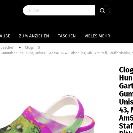
HAUSE
ZUM ANZIEHEN
TASCHEN
VIELES MEHR
»
»
 Füsschen
Clogs
mmischuhe, bunt, Unisex, Grösse 36-43, Mischling, Mix, AmStaff, Staffordshire, St
Clog
Hun
Gar
Gum
Unis
43, 
AmS
Staf