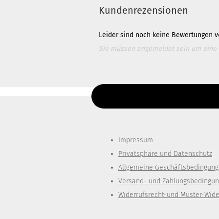
Kundenrezensionen
Leider sind noch keine Bewertungen vo
Sie müssen angemeldet sein um eine
Für weitere Informationen besuchen Si
Diesen Text kannst du im Gambio Admin un
Impressum
Privatsphäre und Datenschutz
Allgemeine Geschäftsbedingun
Versand- und Zahlungsbedingu
Widerrufsrecht-und Muster-Wide