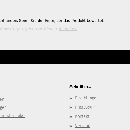
rhanden. Seien Sie der Erste, der das Produkt bewertet.
 Bewertung abgeben zu können.
Anmelden
e bitte die
Homepage
zu diesem Artikel.
ter Content Manager -> Elemente -> Footer -> Footer Kopfzeile bearbeiten.
Mehr über...
Bezahlungen
gen
Impressum
ngen
rrufsformular
Kontakt
Versand