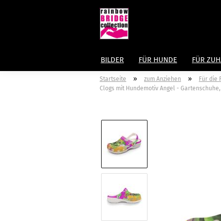
BILDER
FÜR HUNDE
FÜR ZU
»
»
Startseite
zum Anziehen
Für die
Clogs mit Hundemotiv Angel - Gartenschuhe, Gu