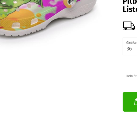
Pitb
Lis
Größe 
Kein S