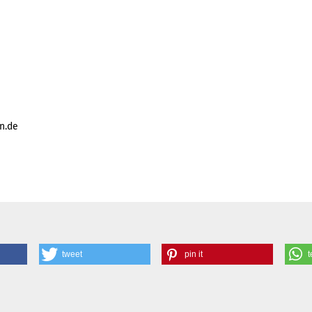
n.de
tweet
pin it
t