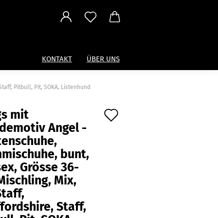
KONTAKT
ÜBER UNS
aff, Pitbull, Pit, SOKA, Listenhund
Auf
s mit
demotiv Angel -
den
tenschuhe,
Merkzettel
mischuhe, bunt,
ex, Grösse 36-
Mischling, Mix,
taff,
fordshire, Staff,