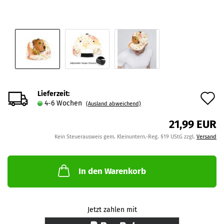
Lieferzeit:
A
4-6 Wochen
(Ausland abweichend)
d
21,99 EUR
M
Kein Steuerausweis gem. Kleinuntern.-Reg. §19 UStG zzgl.
Versand
In den Warenkorb
Jetzt zahlen mit