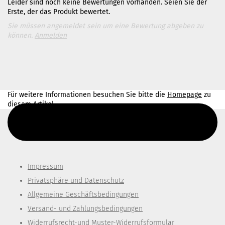
Leider sind noch keine Bewertungen vorhanden. Seien Sie der
Erste, der das Produkt bewertet.
Sie müssen angemeldet sein um eine Bewertung abgeben zu
können.
Anmelden
Für weitere Informationen besuchen Sie bitte die
Homepage
zu
diesem Artikel.
Diesen Text kannst du im Gambio Admin unter Content Manager -
> Elemente -> Footer -> Footer Kopfzeile bearbeiten.
Impressum
Privatsphäre und Datenschutz
Allgemeine Geschäftsbedingungen
Versand- und Zahlungsbedingungen
Widerrufsrecht-und Muster-Widerrufsformular