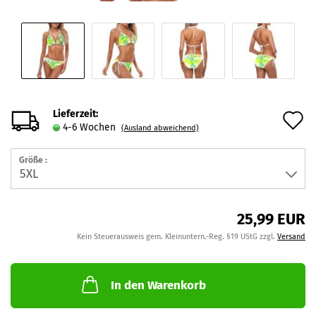
Lieferzeit:
A
4-6 Wochen
(Ausland abweichend)
d
Größe :
M
25,99 EUR
Kein Steuerausweis gem. Kleinuntern.-Reg. §19 UStG zzgl.
Versand
In den Warenkorb