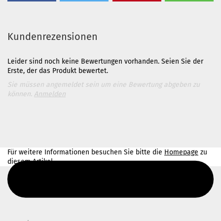
Kundenrezensionen
Leider sind noch keine Bewertungen vorhanden. Seien Sie der
Erste, der das Produkt bewertet.
Sie müssen angemeldet sein um eine Bewertung abgeben zu
können.
Anmelden
Für weitere Informationen besuchen Sie bitte die
Homepage
zu
diesem Artikel.
Diesen Text kannst du im Gambio Admin unter Content Manager -
> Elemente -> Footer -> Footer Kopfzeile bearbeiten.