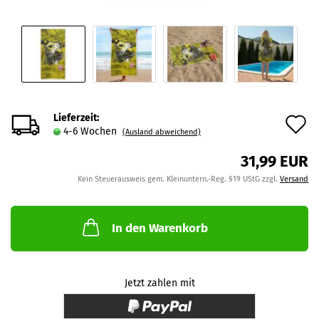
Lieferzeit:
A
4-6 Wochen
(Ausland abweichend)
d
31,99 EUR
M
Kein Steuerausweis gem. Kleinuntern.-Reg. §19 UStG zzgl.
Versand
In den Warenkorb
Jetzt zahlen mit