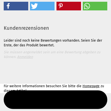
Kundenrezensionen
Leider sind noch keine Bewertungen vorhanden. Seien Sie der
Erste, der das Produkt bewertet.
Sie müssen angemeldet sein um eine Bewertung abgeben zu
können.
Anmelden
Für weitere Informationen besuchen Sie bitte die
Homepage
zu
diesem Artikel.
Diesen Text kannst du im Gambio Admin unter Content Manager -
> Elemente -> Footer -> Footer Kopfzeile bearbeiten.