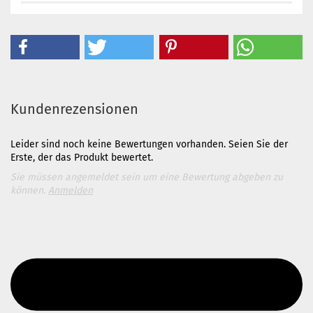
Kundenrezensionen
Leider sind noch keine Bewertungen vorhanden. Seien Sie der
Erste, der das Produkt bewertet.
Sie müssen angemeldet sein um eine Bewertung abgeben zu
können.
Anmelden
Diesen Text kannst du im Gambio Admin unter Content Manager -
> Elemente -> Footer -> Footer Kopfzeile bearbeiten.