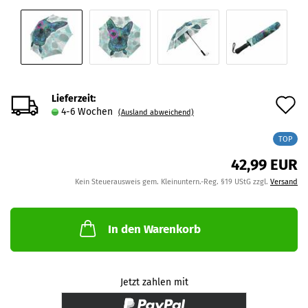
Lieferzeit:
A
4-6 Wochen
(Ausland abweichend)
d
TOP
M
42,99 EUR
Kein Steuerausweis gem. Kleinuntern.-Reg. §19 UStG zzgl.
Versand
In den Warenkorb
Jetzt zahlen mit