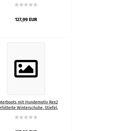
t, Grösse 35-44, Mix, Mischling,
Deutscher Schäferhund
127,99 EUR
nterboots mit Hundemotiv Rex2
efütterte Winterschuhe, Stiefel,
t, Grösse 35-44, Mix, Mischling,
Mops