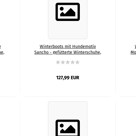
v
Winterboots mit Hundemotiv
he,
Sancho - gefütterte Winterschuhe,
Mo
x,
Stiefel, bunt, Grösse 35-44, Mix,
S
,
Mischling, Staffordshire, Staff,
M
e
AmStaff, SOKA, Familienhunde
A
127,99 EUR