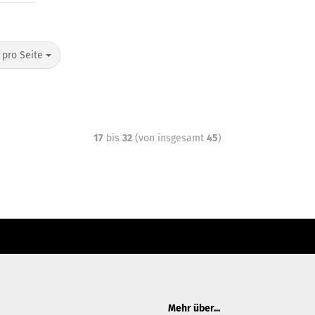
 pro Seite
17
bis
32
(von insgesamt
45
)
ter Content Manager -> Elemente -> Footer -> Footer Kopfzeile bearbeiten.
Mehr über...