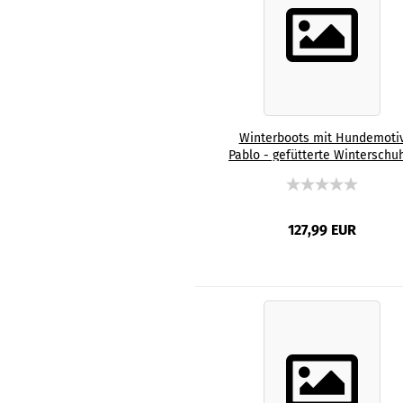
Winterboots mit Hundemoti
Pablo - gefütterte Winterschu
Stiefel, bunt, Grösse 35-44, Mi
Mischling, Staffordshire, Staff
AmStaff, SOKA, Familienhund
127,99 EUR