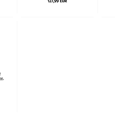
127,99 EUR
v
he,
x,
,
 XXL