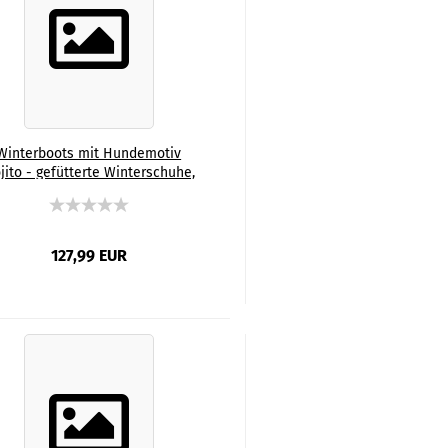
Winterboots mit Hundemotiv
jito - gefütterte Winterschuhe,
tiefel, bunt, Grösse 35-44, Mix,
ischling, Staffordshire, Staff,
mStaff, SOKA, Familienhunde
127,99 EUR