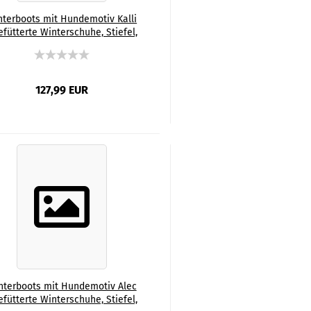
nterboots mit Hundemotiv Kalli
efütterte Winterschuhe, Stiefel,
t, Grösse 35-44, Mix, Mischling,
Bullterrier, Bulli
127,99 EUR
nterboots mit Hundemotiv Alec
efütterte Winterschuhe, Stiefel,