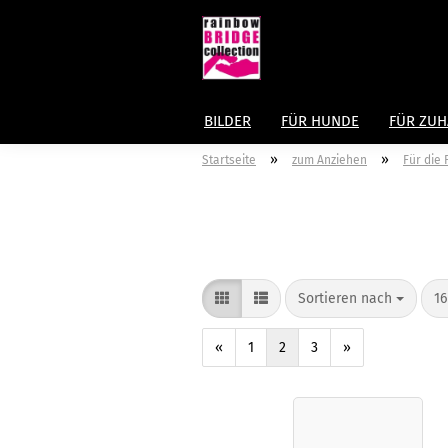
BILDER
FÜR HUNDE
FÜR ZU
»
»
Startseite
zum Anziehen
Für die
Sortieren nach
16
«
1
2
3
»