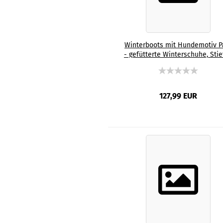
Winterboots mit Hundemotiv P
- gefütterte Winterschuhe, Stie
bunt, Grösse 35-44, Mix, Mischli
Bullterrier, Bulli
127,99 EUR