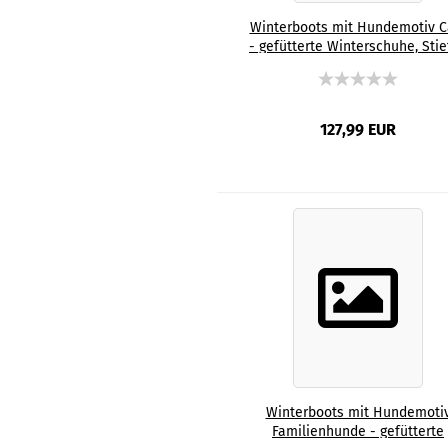
Winterboots mit Hundemotiv Ca
- gefütterte Winterschuhe, Stie
bunt, Grösse 35-44, Mix, Mischli
Staffordshire, Staff, AmStaff, S
Familienhunde, XXL Bully
127,99 EUR
Winterboots mit Hundemoti
Familienhunde - gefütterte