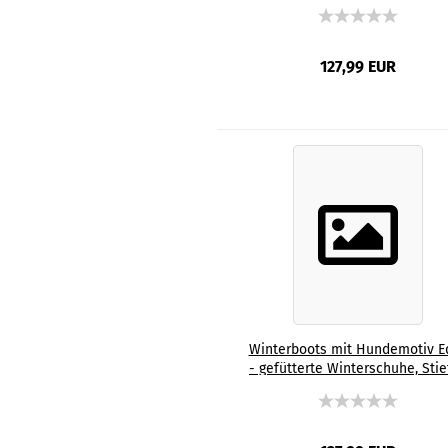
Winterschuhe, Stiefel, bunt,
Grösse 35-44, Mix, Mischling
Staffordshire, Staff, AmStaff, S
Familienhunde
127,99 EUR
Winterboots mit Hundemotiv E
- gefütterte Winterschuhe, Stie
bunt, Grösse 35-44, Mix, Mischli
Deutscher Schäferhund