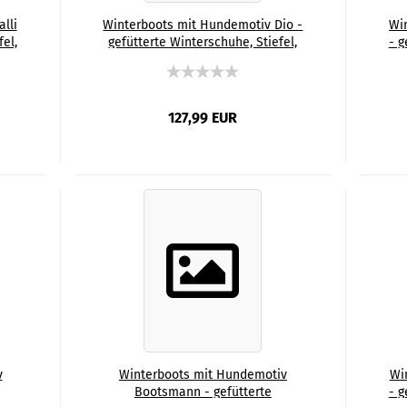
lli
Winterboots mit Hundemotiv Dio -
Wi
fel,
gefütterte Winterschuhe, Stiefel,
- g
ng,
bunt, Grösse 35-44, Mix, Mischling,
bun
OKA,
Staffordshire, Staff, AmStaff, SOKA,
Familienhunde
127,99 EUR
v
Winterboots mit Hundemotiv
Wi
Bootsmann - gefütterte
- g