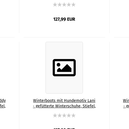
Winterschuhe, Stiefel, bunt,
bun
,
Grösse 35-44, Mix, Mischling,
OKA,
Deutscher Schäferhund
127,99 EUR
ddy
Winterboots mit Hundemotiv Lani
Wi
fel,
- gefütterte Winterschuhe, Stiefel,
- g
ng,
bunt, Grösse 35-44, Mix, Mischling,
bun
Englische Bulldogge, Bully