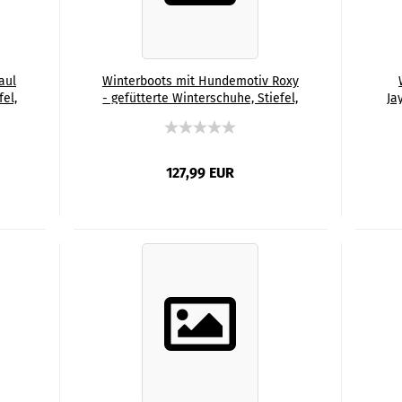
aul
Winterboots mit Hundemotiv Roxy
fel,
- gefütterte Winterschuhe, Stiefel,
Ja
ng,
bunt, Grösse 35-44, Mix, Mischling,
S
Bullterrier, Bulli
M
A
127,99 EUR