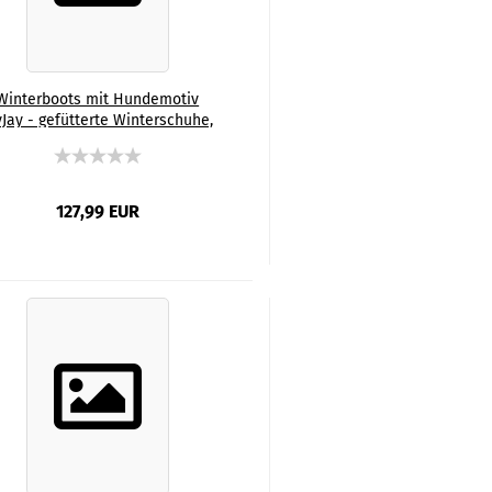
Winterboots mit Hundemotiv
yJay - gefütterte Winterschuhe,
tiefel, bunt, Grösse 35-44, Mix,
ischling, Staffordshire, Staff,
mStaff, SOKA, Familienhunde
127,99 EUR