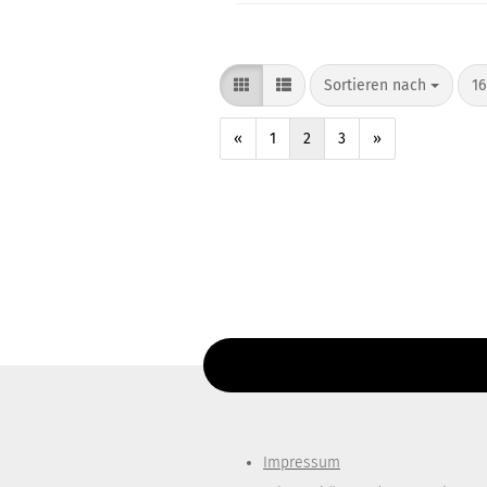
Sortieren nach
16
«
1
2
3
»
Diesen Text kannst du im Gambio Admin un
Impressum